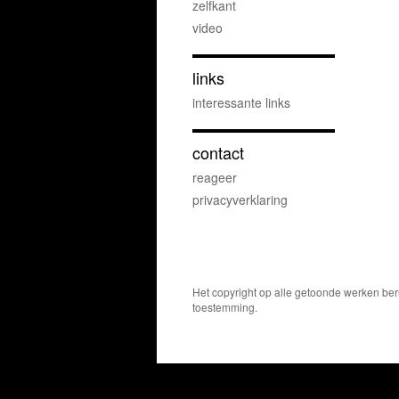
zelfkant
video
links
interessante links
contact
reageer
privacyverklaring
Het copyright op alle getoonde werken ber
toestemming.