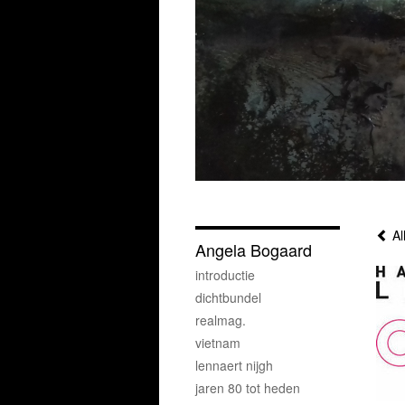
Al
Angela Bogaard
introductie
dichtbundel
realmag.
vietnam
lennaert nijgh
jaren 80 tot heden