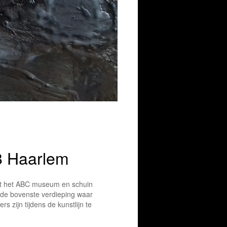
8 Haarlem
ast het ABC museum en schuin
de bovenste verdieping waar
s zijn tijdens de kunstlijn te