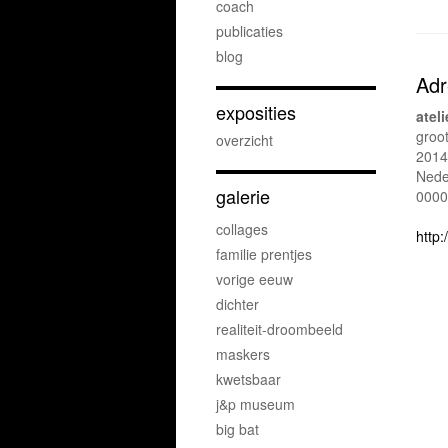
coach
publicaties
blog
Adr
exposities
atel
groot
overzicht
2014
Nede
galerie
0000
collages
http:
familie prentjes
vorige eeuw
dichter
realiteit-droombeeld
maskers
kwetsbaar
j&p museum
big bat