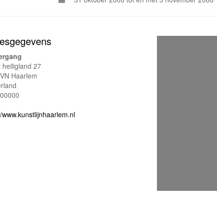
esgegevens
iergang
 heiligland 27
VN Haarlem
rland
00000
//www.kunstlijnhaarlem.nl