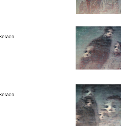
kerade
kerade