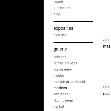
coach
publicaties
blog
exposities
overzicht
2014
mas
galerie
collages
familie prentjes
vorige eeuw
dichter
realiteit-droombeeld
maskers
2014
mas
kwetsbaar
j&p museum
big bat