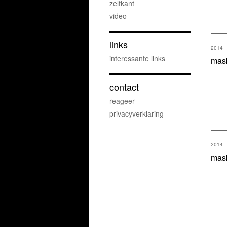
zelfkant
video
links
2014
interessante links
mas
contact
reageer
privacyverklaring
2014
mas