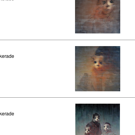
kerade
kerade