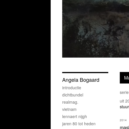
M
Angela Bogaard
introductie
seri
dichtbundel
uit 
realmag.
stuur
vietnam
lennaert nijgh
2014
jaren 80 tot heden
mas