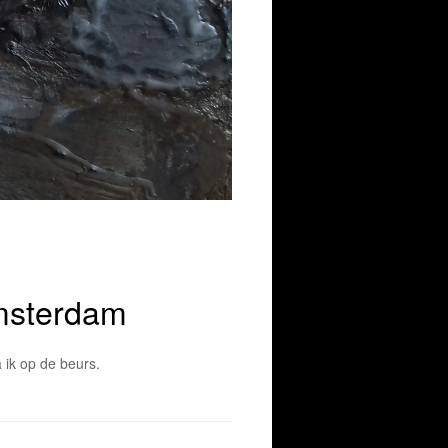
msterdam
ik op de beurs.
1