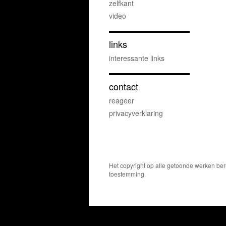
zelfkant
video
links
interessante links
contact
reageer
privacyverklaring
Het copyright op alle getoonde werken ber
toestemming.