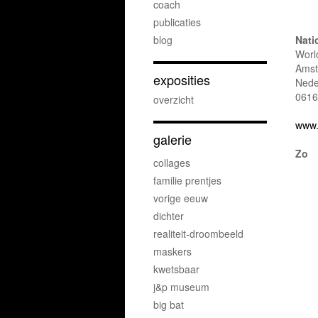
coach
publicaties
blog
Nati
Worl
Ams
exposities
Nede
0616
overzicht
www.
galerie
Zo
collages
familie prentjes
vorige eeuw
dichter
realiteit-droombeeld
maskers
kwetsbaar
j&p museum
big bat