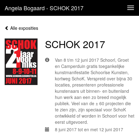
Angela Bogaard - SCHOK 2017
Tog
navi
Alle exposities
SCHOK 2017
Van 8 t/m 12 juni 2017 Schoorl, Groet
en Camperduin gratis toegankelijke
kunstmanifestatie Schoorlse Kunsten,
kortweg SchoK. Verspreid over bijna 30
locaties, presenteren professionele
kunstenaars uit binnen- en buitenland
hun werk aan een zo breed mogelijk
publiek. Veel van de ± 60 projecten die
te zien zijn, zijn speciaal voor SchoK
ontwikkeld of worden in Schoorl voor het
eerst uitgevoerd.
8 juni 2017 tot en met 12 juni 2017