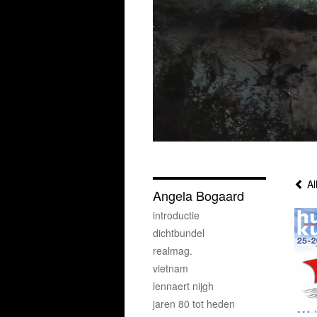
Al
Angela Bogaard
introductie
dichtbundel
realmag.
vietnam
lennaert nijgh
jaren 80 tot heden