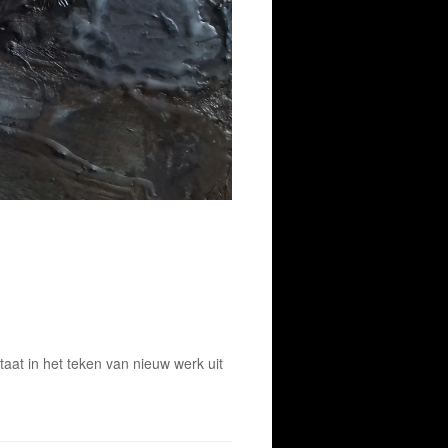
at in het teken van nieuw werk uit