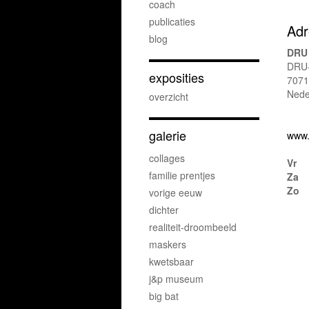
coach
publicaties
Adr
blog
DRU 
DRU-
exposities
7071
Nede
overzicht
galerie
www.
collages
Vr
familie prentjes
Za
Zo
vorige eeuw
dichter
realiteit-droombeeld
maskers
kwetsbaar
j&p museum
big bat