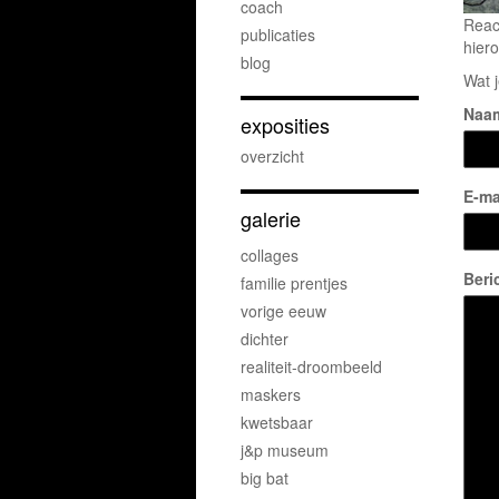
coach
Reac
publicaties
hiero
blog
Wat j
Naa
exposities
overzicht
E-ma
galerie
collages
Beri
familie prentjes
vorige eeuw
dichter
realiteit-droombeeld
maskers
kwetsbaar
j&p museum
big bat