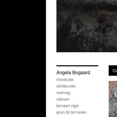
Co
Angela Bogaard
introductie
dichtbundel
realmag.
vietnam
lennaert nijgh
jaren 80 tot heden