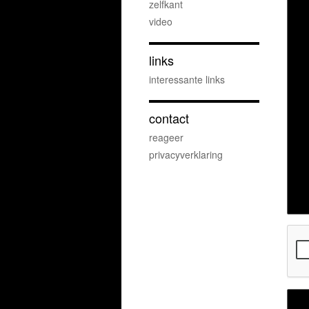
zelfkant
video
links
interessante links
contact
reageer
privacyverklaring