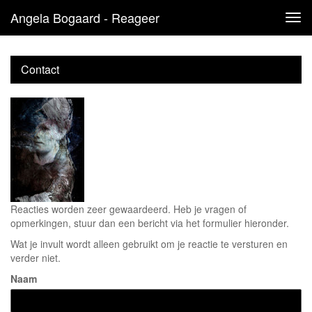
Angela Bogaard - Reageer
Tog
navi
Contact
Reacties worden zeer gewaardeerd. Heb je vragen of
opmerkingen, stuur dan een bericht via het formulier hieronder.
Wat je invult wordt alleen gebruikt om je reactie te versturen en
verder niet.
Naam