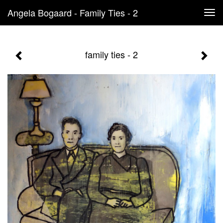
Angela Bogaard - Family Ties - 2
Tog
navi
family ties - 2