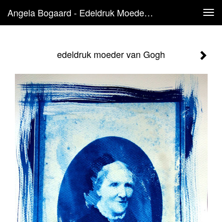
Angela Bogaard - Edeldruk Moeder Van Gogh
Tog
navi
edeldruk moeder van Gogh