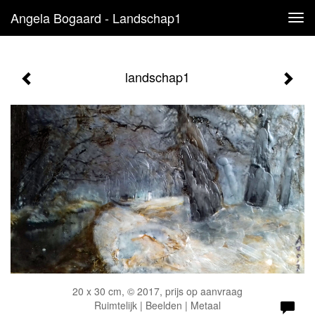
Angela Bogaard - Landschap1
Tog
navi
landschap1
20 x 30 cm, © 2017, prijs op aanvraag
Ruimtelijk | Beelden | Metaal