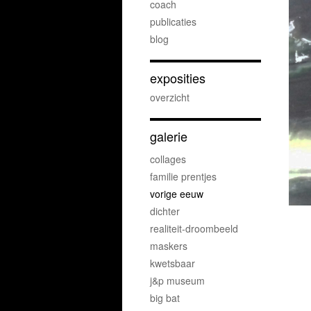
coach
publicaties
blog
exposities
overzicht
galerie
collages
familie prentjes
vorige eeuw
dichter
realiteit-droombeeld
maskers
kwetsbaar
j&p museum
big bat