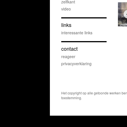
zelfkant
video
links
interessante links
contact
reageer
privacyverklaring
Het copyright op alle getoonde werken ber
toestemming.